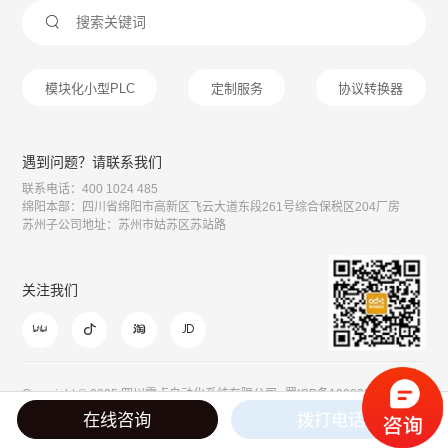

模块化小型PLC
定制服务
协议转换器
遇到问题？请联系我们
联系电话：400 1024 485
绵阳本部：四川省绵阳市高新区飞云大道东段261号综合保税区204厂房
苏州子公司地址：苏州市姑苏区苏站路
关注我们




Copyright © 2025 四川零点自动化系统有限公司
蜀ICP备12003099号
川公网安备51078202110243号
在线咨询
拨打电话
技术支持：拾趣品牌