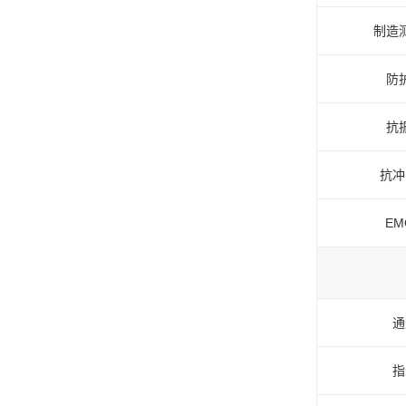
制造
防
抗
抗冲
E
通
指