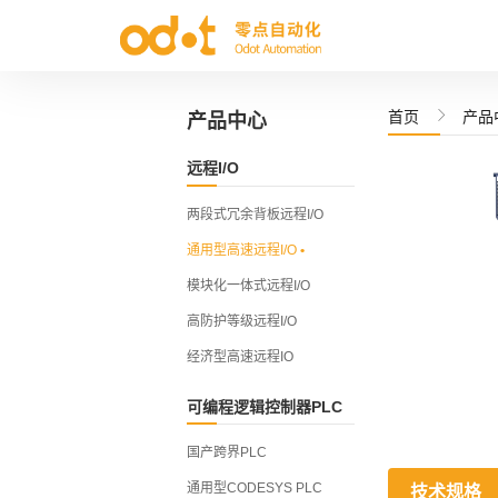

首页
产品
产品中心
两段式冗余背板远程I/O
国产跨界PLC
远程I/O
通用型高速远程I/O
通用型CODESYS P
模块化一体式远程I/O
模块化小型 CODESY
两段式冗余背板远程I/O
高防护等级远程I/O
全国产跨界中小型P
通用型高速远程I/O
•
经济型高速远程IO
模块化一体式远程I/O
高防护等级远程I/O
经济型高速远程IO
可编程逻辑控制器PLC
国产跨界PLC
通用型CODESYS PLC
技术规格