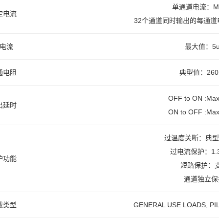
单通道电流：Ma
定电流
32个通道同时输出的每通道电流
电流
最大值：5u
通电阻
典型值：260
OFF to ON :Ma
出延时
ON to OFF :Ma
过温度关断：典型
过电流保护：1.3
护功能
短路保护：
通道独立保
载类型
GENERAL USE LOADS, PI