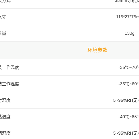
装方式
35mm导轨
尺寸
115*27*75
重量
130g
环境参数
装工作温度
-35℃~70
装工作温度
-35℃~60
对湿度
5~95%RH
储温度
-40℃~85
储湿度
5~95%RH