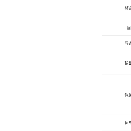
额
漏
导
输
保
负