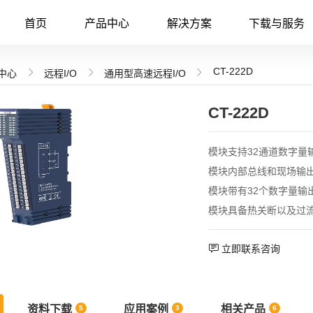
首页
产品中心
解决方案
下载与服务
CT-222D



中心
远程I/O
通用型高速远程I/O
Modbus RTU转PROFINET网关
非管理型交换机
P
CT-222D
LC
Modbus RTU转PROFIBUS DP网关
光电交换机
S PLC
Modbus RTU转Modbus TCP网关
LC
CANopen转Modbus TCP 网关
模块支持32通道数字量
模块内部总线和现场输
模块带有32个数字量输
模块具备热关断以及过

立即联系咨询
资料下载
应用案例
相关产品
5
3
6