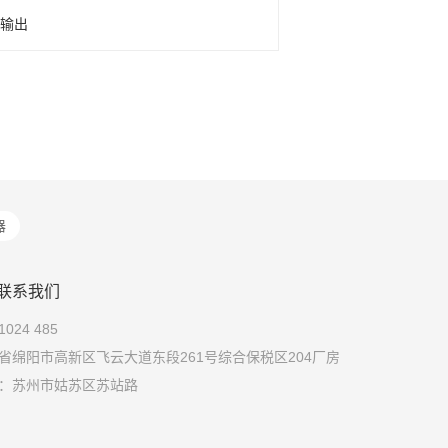
边输出
器
联系我们
024 485
省绵阳市高新区飞云大道东段261号综合保税区204厂房
：苏州市姑苏区苏站路