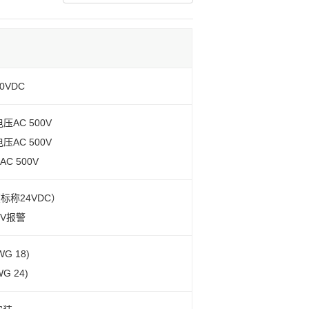
.0VDC
AC 500V
AC 500V
C 500V
（标称24VDC）
7V报警
WG 18)
WG 24)