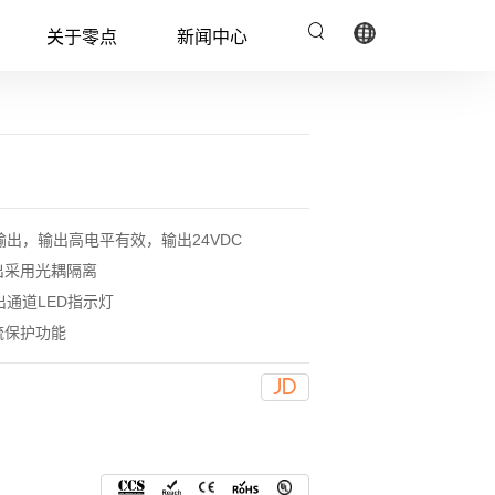

关于零点
新闻中心
联系电话：400 1024
RO系列安全防护隔离器
485
联系邮箱：
sales@odot.cn
输出，输出高电平有效，输出24VDC

出采用光耦隔离
出通道LED指示灯
流保护功能
