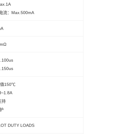
x.1A
：Max.500mA
A
mΩ
x.100us
x.150us
值150℃
~1.8A
支持
护
LOT DUTY LOADS