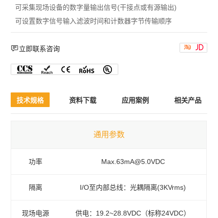
可采集现场设备的数字量输出信号(干接点或有源输出)
可设置数字信号输入滤波时间和计数器字节传输顺序



立即联系咨询
技术规格
资料下载
应用案例
相关产品
通用参数
功率
Max.63mA@5.0VDC
隔离
I/O至内部总线：光耦隔离(3KVrms)
现场电源
供电：19.2~28.8VDC（标称24VDC）