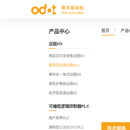

首页
产品
产品中心
两段式冗余背板远程I/O
国产跨界PLC
远程I/O
通用型高速远程I/O
通用型CODESYS P
模块化一体式远程I/O
模块化小型 CODESY
两段式冗余背板远程I/O
高防护等级远程I/O
全国产跨界中小型P
通用型高速远程I/O
•
经济型高速远程IO
模块化一体式远程I/O
高防护等级远程I/O
经济型高速远程IO
可编程逻辑控制器PLC
国产跨界PLC
通用型CODESYS PLC
技术规格