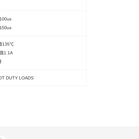
.100us
.150us
135℃
1.1A
持
LOT DUTY LOADS