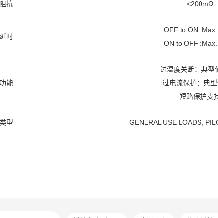
阻抗
<200mΩ
OFF to ON :Max
延时
ON to OFF :Max
过温度关断：典型值
功能
过电流保护：典型值
短路保护支
类型
GENERAL USE LOADS, PI