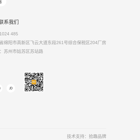
器
联系我们
024 485
省绵阳市高新区飞云大道东段261号综合保税区204厂房
：苏州市姑苏区苏站路


技术支持：拾趣品牌