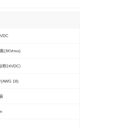
0VDC
3KVrms)
（标称24VDC）
(AWG 18)
装
m