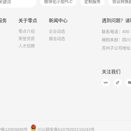
模块化小型PLC
定制服务
协议转换
服务
关于零点
新闻中心
遇到问题？请
零点介绍
企业动态
联系电话：400 1
荣誉资质
展会动态
绵阳本部：四川
人才招聘
苏州子公司地址
关注我们


P备12003099号
川公网安备51078202110243号