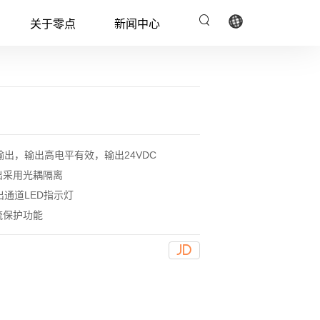

关于零点
新闻中心
联系电话：400 1024
RO系列安全防护隔离器
485
联系邮箱：
sales@odot.cn
输出，输出高电平有效，输出24VDC

出采用光耦隔离
出通道LED指示灯
流保护功能
