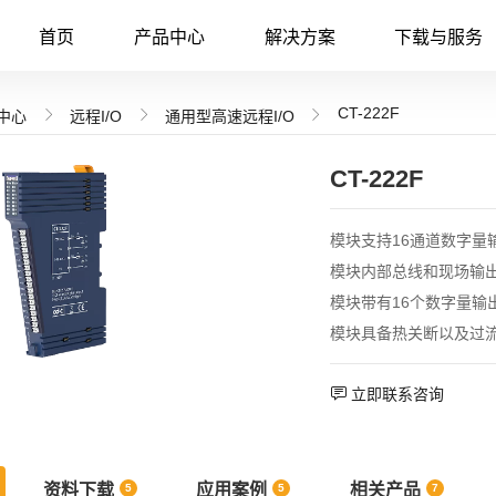
首页
产品中心
解决方案
下载与服务
CT-222F



中心
远程I/O
通用型高速远程I/O
Modbus RTU转PROFINET网关
非管理型交换机
P
CT-222F
LC
Modbus RTU转PROFIBUS DP网关
光电交换机
S PLC
Modbus RTU转Modbus TCP网关
LC
CANopen转Modbus TCP 网关
模块支持16通道数字量
模块内部总线和现场输
模块带有16个数字量输
模块具备热关断以及过

立即联系咨询
资料下载
应用案例
相关产品
5
5
7