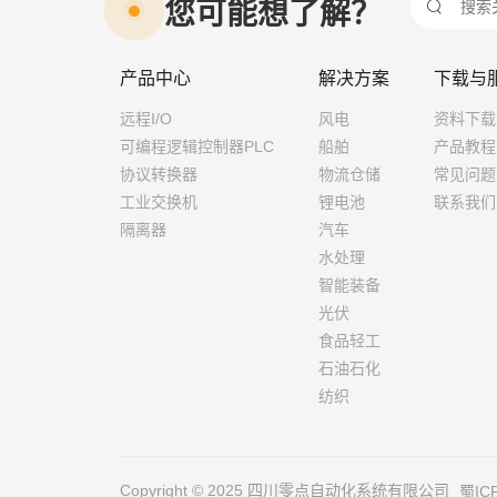
您可能想了解？

产品中心
解决方案
下载与
远程I/O
风电
资料下载
可编程逻辑控制器PLC
船舶
产品教程
协议转换器
物流仓储
常见问题
工业交换机
锂电池
联系我们
隔离器
汽车
水处理
智能装备
光伏
食品轻工
石油石化
纺织
Copyright © 2025 四川零点自动化系统有限公司
蜀IC