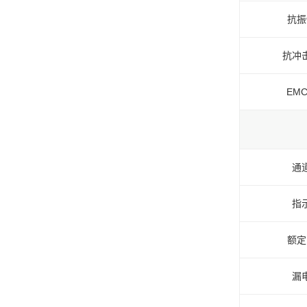
抗振
抗冲
EM
通
指
额定
漏