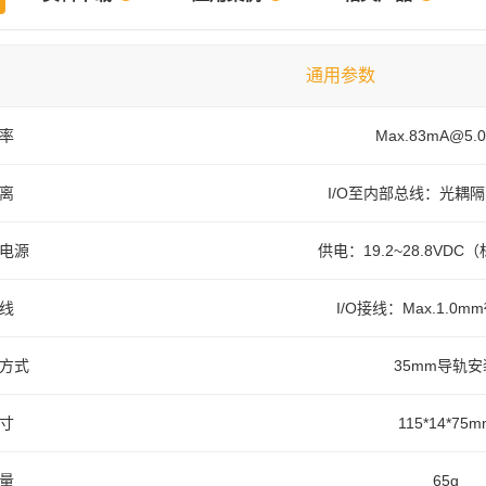
通用参数
率
Max.83mA@5.
离
I/O至内部总线：光耦隔离(
电源
供电：19.2~28.8VDC
线
I/O接线：Max.1.0mm²
方式
35mm导轨安
寸
115*14*75m
量
65g